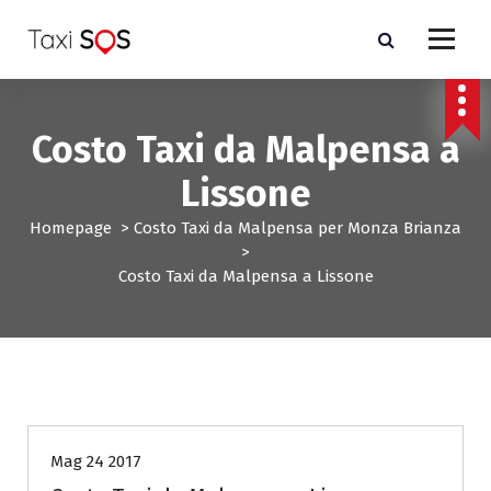
V
a
i
a
l
c
Costo Taxi da Malpensa a
o
n
Lissone
t
e
Homepage
>
Costo Taxi da Malpensa per Monza Brianza
n
>
u
Costo Taxi da Malpensa a Lissone
t
o
Costo Taxi da Malpensa per Monza Brianza
Mag 24 2017