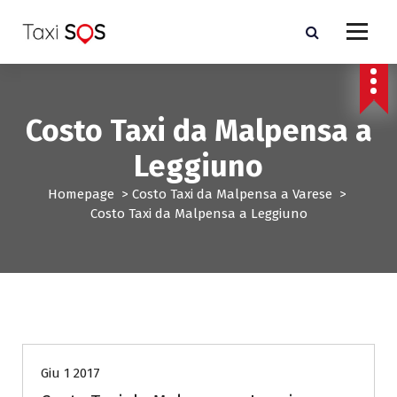
V
a
i
a
l
c
Costo Taxi da Malpensa a
o
n
Leggiuno
t
e
Homepage
>
Costo Taxi da Malpensa a Varese
>
n
Costo Taxi da Malpensa a Leggiuno
u
t
o
Costo Taxi da Malpensa a Varese
Giu 1 2017