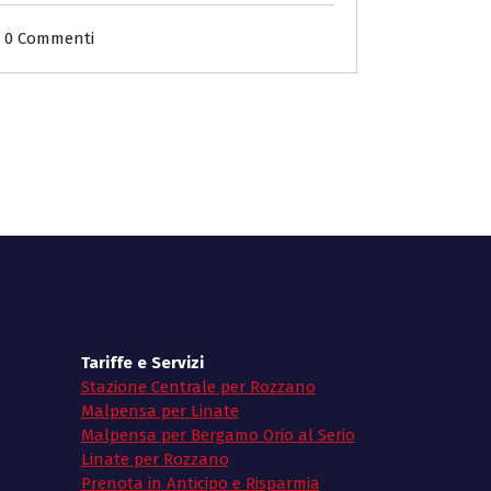
0 Commenti
Tariffe e Servizi
Stazione Centrale per Rozzano
Malpensa per Linate
Malpensa per Bergamo Orio al Serio
Linate per Rozzano
Prenota in Anticipo e Risparmia