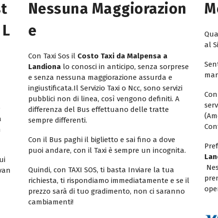
st
Nessuna Maggiorazion
M
 L
E
Quan
al S
Con Taxi Sos il
Costo Taxi da Malpensa a
Sent
Landiona
lo conosci in anticipo, senza sorprese
mar
e senza nessuna maggiorazione assurda e
ingiustificata.Il Servizio Taxi o Ncc, sono servizi
Con
pubblici non di linea, così vengono definiti. A
ser
e
differenza del Bus effettuano delle tratte
(Am
a
sempre differenti.
Con
n
Con il Bus paghi il biglietto e sai fino a dove
Pref
puoi andare, con il Taxi è sempre un incognita.
Lan
ui
Nes
Quindi, con TAXI SOS, ti basta Inviare la tua
ivan
pren
richiesta, ti rispondiamo immediatamente e se il
oper
prezzo sarà di tuo gradimento, non ci saranno
cambiamenti!