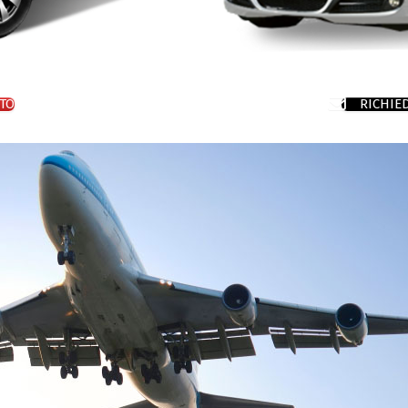
TO
RICHIE