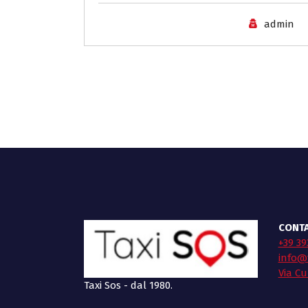
admin
CONTA
+39 39
info@t
Via Cu
Taxi Sos - dal 1980.