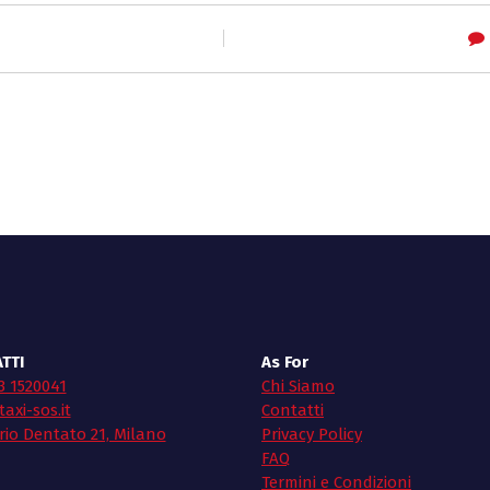
TTI
As For
3 1520041
Chi Siamo
axi-sos.it
Contatti
rio Dentato 21, Milano
Privacy Policy
FAQ
Termini e Condizioni