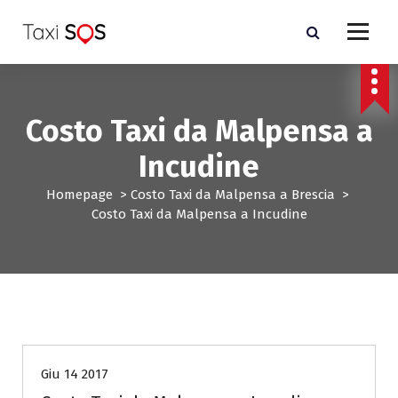
V
a
i
a
l
c
Costo Taxi da Malpensa a
o
n
Incudine
t
e
Homepage
>
Costo Taxi da Malpensa a Brescia
>
n
Costo Taxi da Malpensa a Incudine
u
t
o
Costo Taxi da Malpensa a Brescia
Giu 14 2017