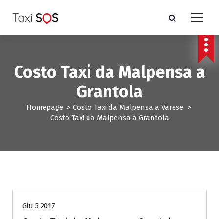
V
a
i
a
l
c
Costo Taxi da Malpensa a
o
n
Grantola
t
e
Homepage
>
Costo Taxi da Malpensa a Varese
>
n
Costo Taxi da Malpensa a Grantola
u
t
o
Costo Taxi da Malpensa a Varese
Giu 5 2017