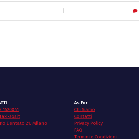
TTI
As For
3 1520041
Chi Siamo
axi-sos.it
Contatti
rio Dentato 21, Milano
Privacy Policy
FAQ
Termini e Condizioni