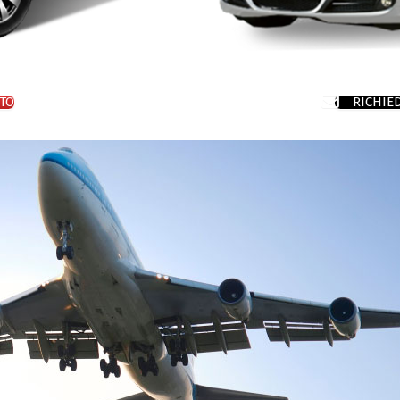
TO
RICHIE