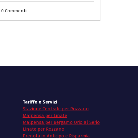
0 Commenti
Tariffe e Servizi
Stazione Centrale per Rozzano
Malpensa per Linate
Malpensa per Bergamo Orio al Serio
Linate per Rozzano
Prenota in Anticipo e Risparmia