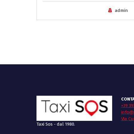
admin
CONTA
+39 39
info@t
Via Cu
Taxi Sos - dal 1980.