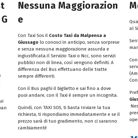
st
Nessuna Maggiorazion
M
 G
E
Quan
al S
Con Taxi Sos il
Costo Taxi da Malpensa a
Sent
Giussago
lo conosci in anticipo, senza sorprese
mar
e senza nessuna maggiorazione assurda e
ingiustificata.Il Servizio Taxi o Ncc, sono servizi
Con
pubblici non di linea, così vengono definiti. A
ser
e
differenza del Bus effettuano delle tratte
(Am
a
sempre differenti.
Con
n
Con il Bus paghi il biglietto e sai fino a dove
Pref
puoi andare, con il Taxi è sempre un incognita.
Giu
ui
Nes
Quindi, con TAXI SOS, ti basta Inviare la tua
ivan
pren
richiesta, ti rispondiamo immediatamente e se il
oper
prezzo sarà di tuo gradimento, non ci saranno
cambiamenti!