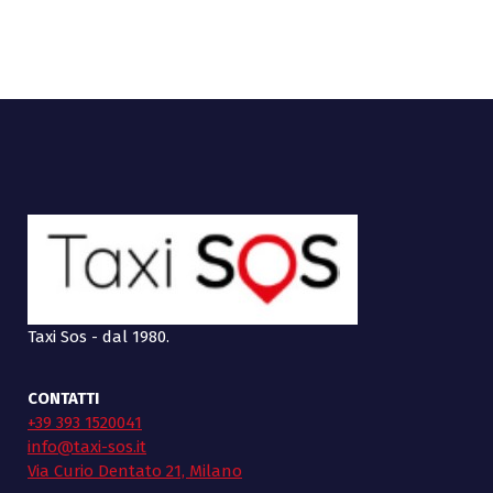
Taxi Sos - dal 1980.
CONTATTI
+39 393 1520041
info@taxi-sos.it
Via Curio Dentato 21, Milano