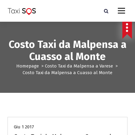
V
a
i
a
l
c
Costo Taxi da Malpensa a
o
n
Cuasso al Monte
t
e
Homepage
>
Costo Taxi da Malpensa a Varese
>
n
Costo Taxi da Malpensa a Cuasso al Monte
u
t
o
Costo Taxi da Malpensa a Varese
Giu 1 2017