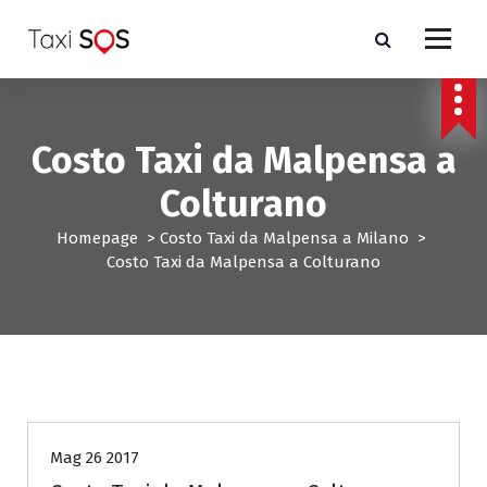
V
a
i
a
l
c
Costo Taxi da Malpensa a
o
n
Colturano
t
e
Homepage
>
Costo Taxi da Malpensa a Milano
>
n
Costo Taxi da Malpensa a Colturano
u
t
o
Costo Taxi da Malpensa a Milano
Mag 26 2017