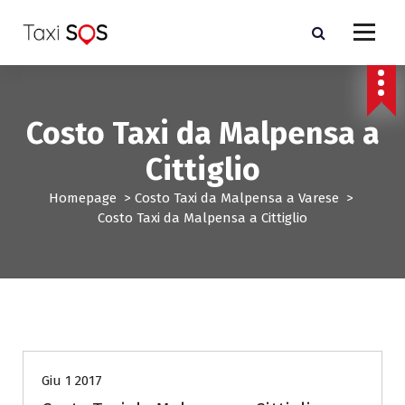
V
a
i
a
l
c
Costo Taxi da Malpensa a
o
n
Cittiglio
t
e
Homepage
>
Costo Taxi da Malpensa a Varese
>
n
Costo Taxi da Malpensa a Cittiglio
u
t
o
Costo Taxi da Malpensa a Varese
Giu 1 2017