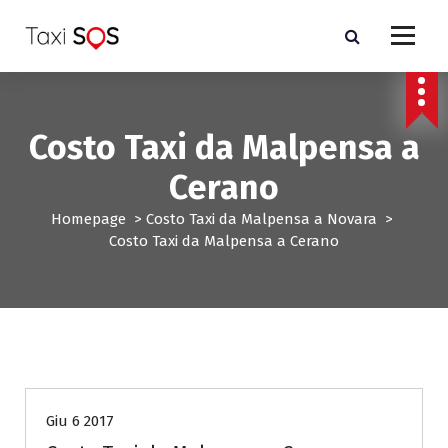
V
a
i
a
l
c
Costo Taxi da Malpensa a
o
n
Cerano
t
e
Homepage
>
Costo Taxi da Malpensa a Novara
>
n
Costo Taxi da Malpensa a Cerano
u
t
o
Costo Taxi da Malpensa a Novara
Giu 6 2017