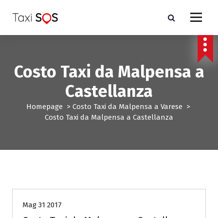
V
a
i
a
l
c
Costo Taxi da Malpensa a
o
n
Castellanza
t
e
Homepage
>
Costo Taxi da Malpensa a Varese
>
n
Costo Taxi da Malpensa a Castellanza
u
t
o
Costo Taxi da Malpensa a Varese
Mag 31 2017