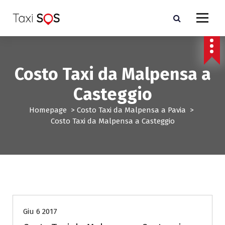
V
a
i
a
l
c
Costo Taxi da Malpensa a
o
n
Casteggio
t
e
Homepage
>
Costo Taxi da Malpensa a Pavia
>
n
Costo Taxi da Malpensa a Casteggio
u
t
o
Costo Taxi da Malpensa a Pavia
Giu 6 2017