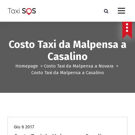
V
a
i
a
l
c
Costo Taxi da Malpensa a
o
n
Casalino
t
e
Homepage
>
Costo Taxi da Malpensa a Novara
>
n
Costo Taxi da Malpensa a Casalino
u
t
o
Costo Taxi da Malpensa a Novara
Giu 6 2017