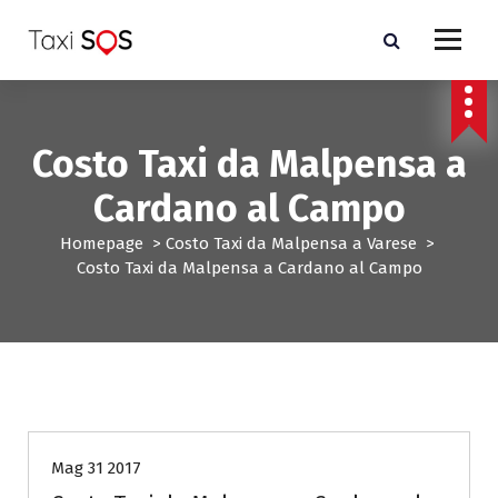
V
a
i
a
l
c
Costo Taxi da Malpensa a
o
n
Cardano al Campo
t
e
Homepage
>
Costo Taxi da Malpensa a Varese
>
n
Costo Taxi da Malpensa a Cardano al Campo
u
t
o
Costo Taxi da Malpensa a Varese
Mag 31 2017