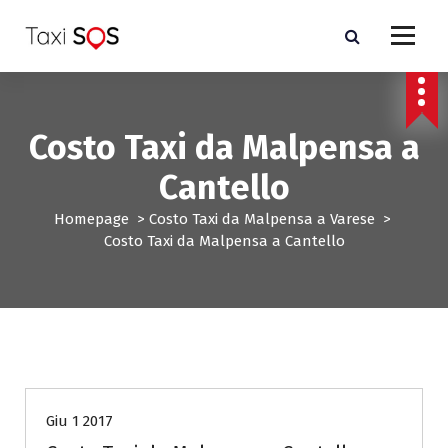
V
a
i
a
l
c
Costo Taxi da Malpensa a
o
n
Cantello
t
e
Homepage
>
Costo Taxi da Malpensa a Varese
>
n
Costo Taxi da Malpensa a Cantello
u
t
o
Costo Taxi da Malpensa a Varese
Giu 1 2017