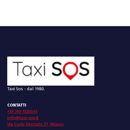
Taxi Sos - dal 1980.
CONTATTI
+39 393 1520041
info@taxi-sos.it
Via Curio Dentato 21, Milano