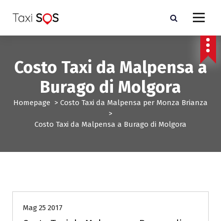
V
a
i
a
l
c
Costo Taxi da Malpensa a
o
n
Burago di Molgora
t
e
Homepage
>
Costo Taxi da Malpensa per Monza Brianza
n
>
u
Costo Taxi da Malpensa a Burago di Molgora
t
o
Costo Taxi da Malpensa per Monza Brianza
Mag 25 2017