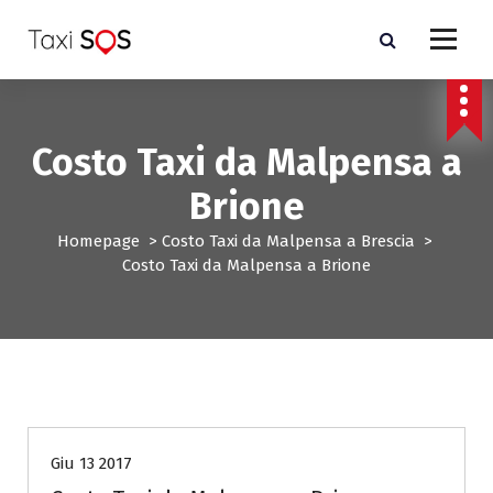
V
a
i
a
l
c
Costo Taxi da Malpensa a
o
n
Brione
t
e
Homepage
>
Costo Taxi da Malpensa a Brescia
>
n
Costo Taxi da Malpensa a Brione
u
t
o
Costo Taxi da Malpensa a Brescia
Giu 13 2017