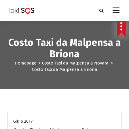
V
a
i
a
l
c
Costo Taxi da Malpensa a
o
n
Briona
t
e
Homepage
>
Costo Taxi da Malpensa a Novara
>
n
Costo Taxi da Malpensa a Briona
u
t
o
Costo Taxi da Malpensa a Novara
Giu 6 2017