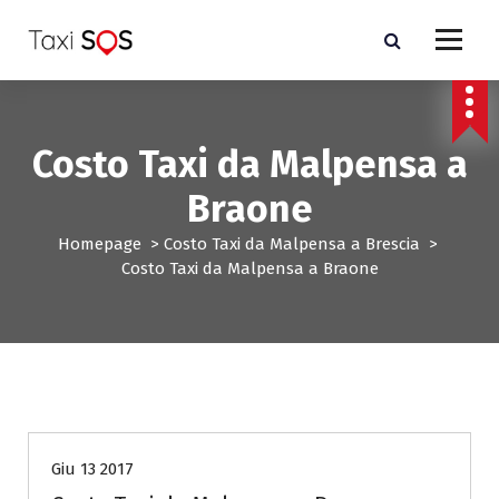
V
a
i
a
l
c
Costo Taxi da Malpensa a
o
n
Braone
t
e
Homepage
>
Costo Taxi da Malpensa a Brescia
>
n
Costo Taxi da Malpensa a Braone
u
t
o
Costo Taxi da Malpensa a Brescia
Giu 13 2017