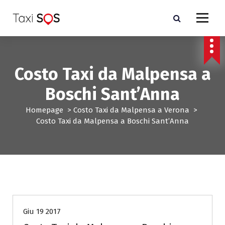
V
a
i
a
l
c
Costo Taxi da Malpensa a
o
n
Boschi Sant’Anna
t
e
Homepage
>
Costo Taxi da Malpensa a Verona
>
n
Costo Taxi da Malpensa a Boschi Sant’Anna
u
t
o
Costo Taxi da Malpensa a Verona
Giu 19 2017