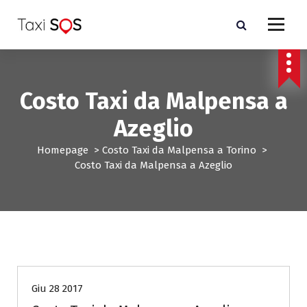
V
a
i
a
l
c
Costo Taxi da Malpensa a
o
n
Azeglio
t
e
Homepage
>
Costo Taxi da Malpensa a Torino
>
n
Costo Taxi da Malpensa a Azeglio
u
t
o
Costo Taxi da Malpensa a Torino
Giu 28 2017