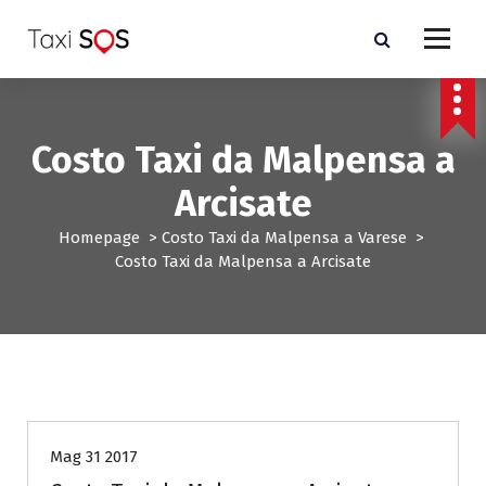
V
a
i
a
l
c
Costo Taxi da Malpensa a
o
n
Arcisate
t
e
Homepage
>
Costo Taxi da Malpensa a Varese
>
n
Costo Taxi da Malpensa a Arcisate
u
t
o
Costo Taxi da Malpensa a Varese
Mag 31 2017