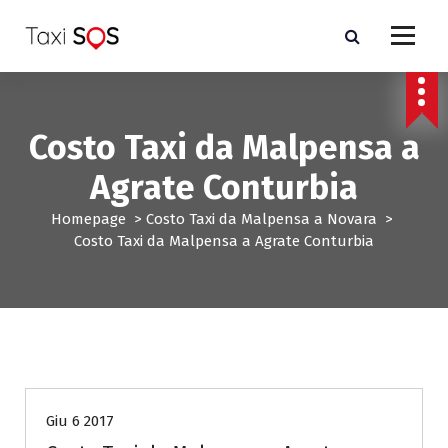
V
a
i
a
l
c
Costo Taxi da Malpensa a
o
n
Agrate Conturbia
t
e
Homepage
>
Costo Taxi da Malpensa a Novara
>
n
Costo Taxi da Malpensa a Agrate Conturbia
u
t
o
Costo Taxi da Malpensa a Novara
Giu 6 2017