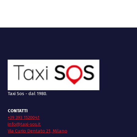
Taxi Sos - dal 1980.
CONTATTI
+39 393 1520041
info@taxi-sos.it
Via Curio Dentato 21, Milano