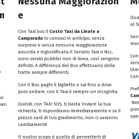
st
Nessuna Maggiorazion
M
am
E
Quan
al S
Con Taxi Sos il
Costo Taxi da Linate a
Sent
Camparada
lo conosci in anticipo, senza
mar
sorprese e senza nessuna maggiorazione
assurda e ingiustificata.Il Servizio Taxi o Ncc,
Con
sono servizi pubblici non di linea, così vengono
ser
e
definiti. A differenza del Bus effettuano delle
(Am
a
tratte sempre differenti.
Con
n
Con il Bus paghi il biglietto e sai fino a dove
Pref
puoi andare, con il Taxi è sempre un incognita.
Ca
ui
Nes
Quindi, con TAXI SOS, ti basta Inviare la tua
ivan
pren
richiesta, ti rispondiamo immediatamente e se il
oper
prezzo sarà di tuo gradimento, non ci saranno
cambiamenti!
Il nostro scopo è quello di permetterti di