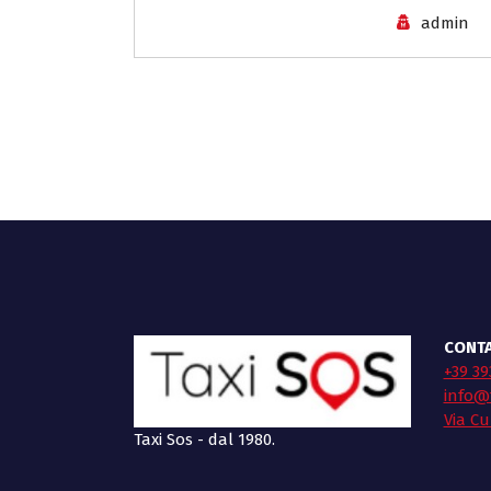
admin
CONTA
+39 39
info@t
Via Cu
Taxi Sos - dal 1980.