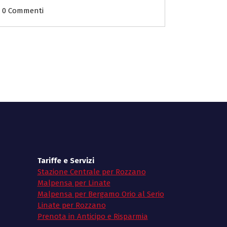
0 Commenti
Tariffe e Servizi
Stazione Centrale per Rozzano
Malpensa per Linate
Malpensa per Bergamo Orio al Serio
Linate per Rozzano
Prenota in Anticipo e Risparmia