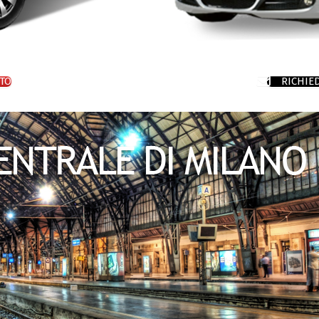
TO
RICHIE