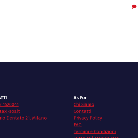
TTI
As For
3 1520041
Chi Siamo
axi-sos.it
Contatti
rio Dentato 21, Milano
Privacy Policy
FAQ
Termini e Condizioni