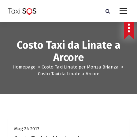
V
a
i
a
l
c
Costo Taxi da Linate a
o
n
Arcore
t
e
Homepage
>
Costo Taxi Linate per Monza Brianza
>
n
Costo Taxi da Linate a Arcore
u
t
o
Costo Taxi Linate per Monza Brianza
Mag 24 2017