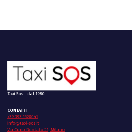
Taxi Sos - dal 1980.
CONTATTI
+39 393 1520041
info@taxi-sos.it
Via Curio Dentato 21, Milano