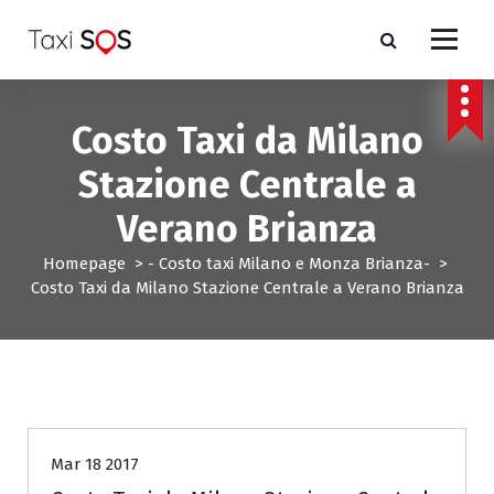
V
a
i
a
l
Costo Taxi da Milano
c
o
Stazione Centrale a
n
t
Verano Brianza
e
n
Homepage
>
- Costo taxi Milano e Monza Brianza-
>
u
Costo Taxi da Milano Stazione Centrale a Verano Brianza
t
o
- Costo taxi Milano e Monza Brianza-
Mar 18 2017