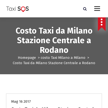
V
a
i
a
l
Costo Taxi da Milano
c
o
Stazione Centrale a
n
t
Rodano
e
n
Homepage
>
costo Taxi Milano a Milano
>
u
Costo Taxi da Milano Stazione Centrale a Rodano
t
o
costo Taxi Milano a Milano
Mag 16 2017