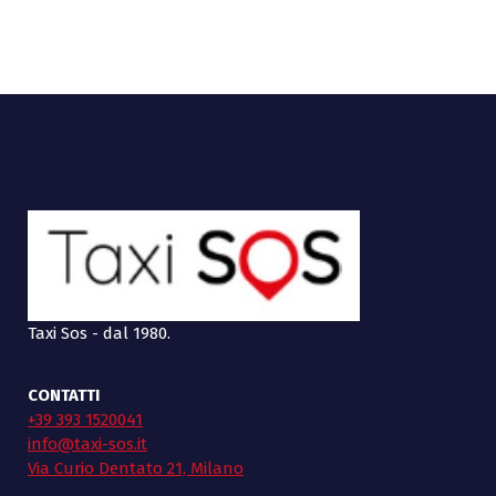
Taxi Sos - dal 1980.
CONTATTI
+39 393 1520041
info@taxi-sos.it
Via Curio Dentato 21, Milano