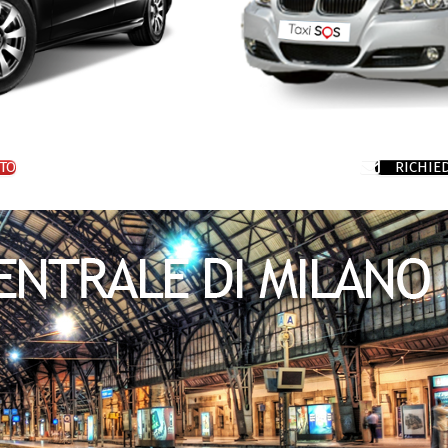
TO
RICHIE