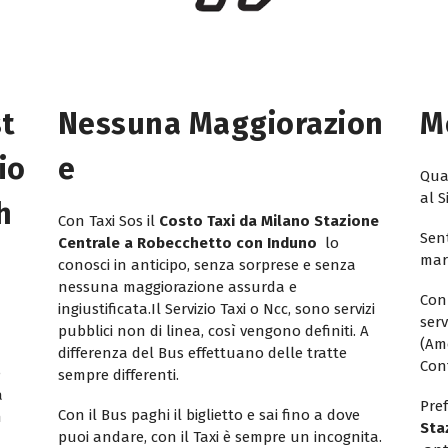
st
Nessuna Maggiorazion
M
io
E
Quan
al S
h
Con Taxi Sos il
Costo Taxi da Milano Stazione
Sent
Centrale a Robecchetto con Induno
lo
mar
conosci in anticipo, senza sorprese e senza
nessuna maggiorazione assurda e
Con
ingiustificata.Il Servizio Taxi o Ncc, sono servizi
ser
pubblici non di linea, così vengono definiti. A
(Am
differenza del Bus effettuano delle tratte
Con
e
sempre differenti.
a
Pref
Con il Bus paghi il biglietto e sai fino a dove
n
Sta
puoi andare, con il Taxi è sempre un incognita.