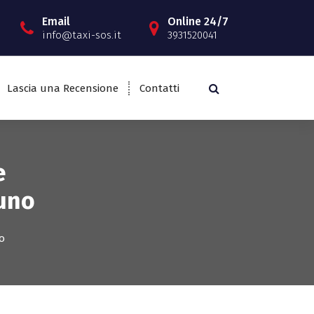
Email
Online 24/7
info@taxi-sos.it
3931520041
Lascia una Recensione
Contatti
e
duno
o