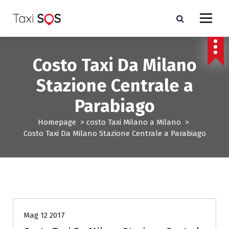
V
a
i
a
l
Costo Taxi Da Milano
c
o
Stazione Centrale a
n
t
Parabiago
e
n
Homepage
>
costo Taxi Milano a Milano
>
u
Costo Taxi Da Milano Stazione Centrale a Parabiago
t
o
costo Taxi Milano a Milano
Mag 12 2017