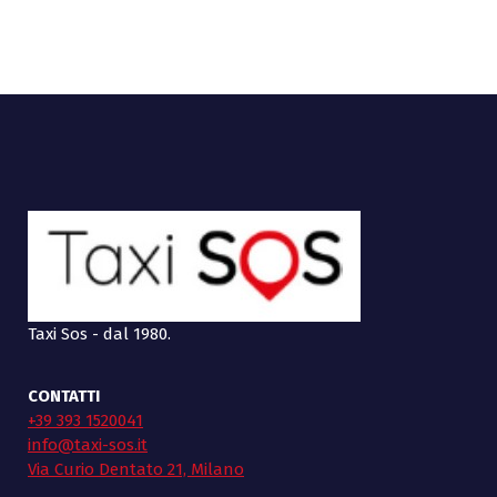
Taxi Sos - dal 1980.
CONTATTI
+39 393 1520041
info@taxi-sos.it
Via Curio Dentato 21, Milano