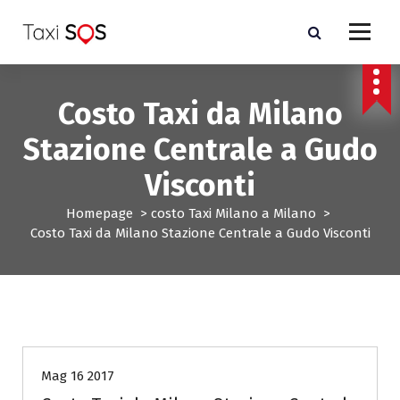
V
a
i
a
l
Costo Taxi da Milano
c
o
Stazione Centrale a Gudo
n
t
Visconti
e
n
Homepage
>
costo Taxi Milano a Milano
>
u
Costo Taxi da Milano Stazione Centrale a Gudo Visconti
t
o
costo Taxi Milano a Milano
Mag 16 2017