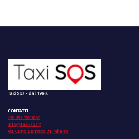
Taxi Sos - dal 1980.
CONTATTI
+39 393 1520041
info@taxi-sos.it
Via Curio Dentato 21, Milano