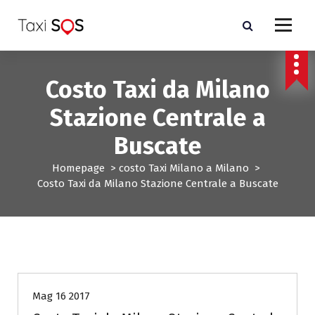
V
a
i
a
l
Costo Taxi da Milano
c
o
Stazione Centrale a
n
t
Buscate
e
n
Homepage
>
costo Taxi Milano a Milano
>
u
Costo Taxi da Milano Stazione Centrale a Buscate
t
o
costo Taxi Milano a Milano
Mag 16 2017