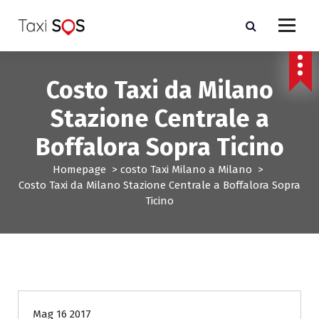
V
a
i
a
l
Costo Taxi da Milano
c
o
Stazione Centrale a
n
t
Boffalora Sopra Ticino
e
n
Homepage
>
costo Taxi Milano a Milano
>
u
Costo Taxi da Milano Stazione Centrale a Boffalora Sopra
t
Ticino
o
costo Taxi Milano a Milano
Mag 16 2017