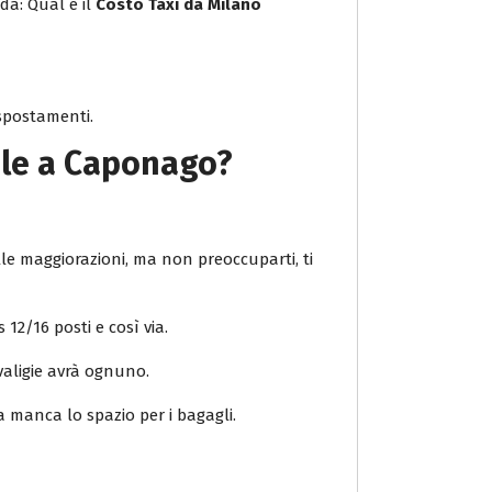
da: Qual è il
Costo Taxi da Milano
i spostamenti.
ale a Caponago
?
elle maggiorazioni, ma non preoccuparti, ti
 12/16 posti e così via.
valigie avrà ognuno.
a manca lo spazio per i bagagli.