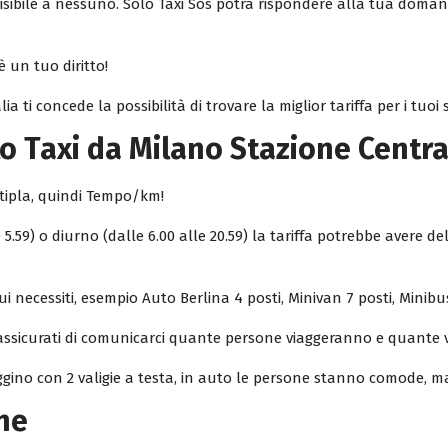
isibile a nessuno. Solo Taxi Sos potrà rispondere alla tua doman
è un tuo diritto!
lia ti concede la possibilità di trovare la miglior tariffa per i tuo
o Taxi da Milano Stazione Centr
ltipla, quindi Tempo/km!
e 5.59) o diurno (dalle 6.00 alle 20.59) la tariffa potrebbe avere d
i necessiti, esempio Auto Berlina 4 posti, Minivan 7 posti, Minibus
 assicurati di comunicarci quante persone viaggeranno e quante 
aggino con 2 valigie a testa, in auto le persone stanno comode, m
ne