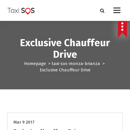
V
a
i
a
l
c
Exclusive Chauffeur
o
n
Drive
t
e
Homepage
>
taxi-sos-monza-brianza
>
n
Exclusive Chauffeur Drive
u
t
o
taxi-sos-monza-brianza
Mar 9 2017