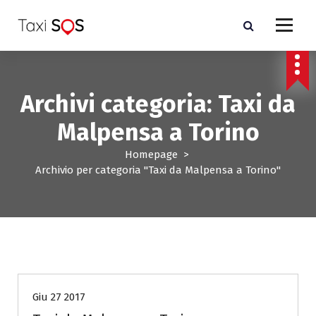
V
a
i
a
l
c
Archivi categoria: Taxi da
o
n
Malpensa a Torino
t
e
Homepage
>
n
Archivio per categoria "Taxi da Malpensa a Torino"
u
t
o
Taxi da Malpensa a Torino
Giu 27 2017