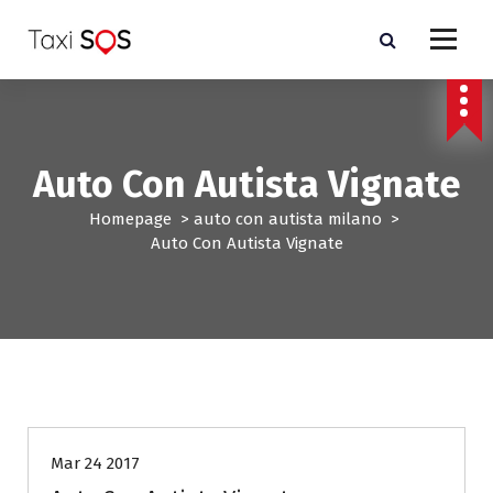
V
a
i
a
l
c
o
Auto Con Autista Vignate
n
t
Homepage
>
auto con autista milano
>
e
Auto Con Autista Vignate
n
u
t
o
auto con autista milano
Mar 24 2017