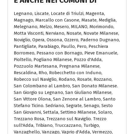
E ANCHE NEI COMUNI DI
Legnano, Liscate, Locate di Triulzi, Magenta,
Magnago, Marcallo con Casone, Masate, Mediglia,
Melegnano, Melzo, Mesero, MILANO, Morimondo,
Motta Visconti, Nerviano, Nosate, Novate Milanese,
Noviglio, Opera, Ossona, Ozzero, Paderno Dugnano,
Pantigliate, Parabiago, Paullo, Pero, Peschiera
Borromeo, Pessano con Bornago, Pieve Emanuele,
Pioltello, Pogliano Milanese, Pozzo d'Adda,
Pozzuolo Martesana, Pregnana Milanese,
Rescaldina, Rho, Robecchetto con Induno,
Robecco sul Naviglio, Rodano, Rosate, Rozzano,
San Colombano al Lambro, San Donato Milanese.
San Giorgio su Legnano, San Giuliano Milanese,
San Vittore Olona, San Zenone al Lambro, Santo
Stefano Ticino. Sedriano, Segrate, Senago, Sesto
San Giovanni, Settala, Settimo Milanese, Solaro,
Trezzano Rosa, Trezzano sul Naviglio. Trezzo
sull'Adda, Tribiano, Truccazzano, Turbigo,
Vanzaghello, Vanzago, Vaprio d'Adda, Vermezzo,