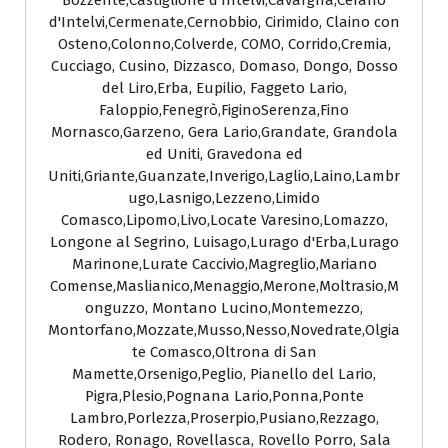
Bozzente,Castiglione d'Intelvi,Cavargna,Cerano
d'Intelvi,Cermenate,Cernobbio, Cirimido, Claino con
Osteno,Colonno,Colverde, COMO, Corrido,Cremia,
Cucciago, Cusino, Dizzasco, Domaso, Dongo, Dosso
del Liro,Erba, Eupilio, Faggeto Lario,
Faloppio,Fenegrò,FiginoSerenza,Fino
Mornasco,Garzeno, Gera Lario,Grandate, Grandola
ed Uniti, Gravedona ed
Uniti,Griante,Guanzate,Inverigo,Laglio,Laino,Lambr
ugo,Lasnigo,Lezzeno,Limido
Comasco,Lipomo,Livo,Locate Varesino,Lomazzo,
Longone al Segrino, Luisago,Lurago d'Erba,Lurago
Marinone,Lurate Caccivio,Magreglio,Mariano
Comense,Maslianico,Menaggio,Merone,Moltrasio,M
onguzzo, Montano Lucino,Montemezzo,
Montorfano,Mozzate,Musso,Nesso,Novedrate,Olgia
te Comasco,Oltrona di San
Mamette,Orsenigo,Peglio, Pianello del Lario,
Pigra,Plesio,Pognana Lario,Ponna,Ponte
Lambro,Porlezza,Proserpio,Pusiano,Rezzago,
Rodero, Ronago, Rovellasca, Rovello Porro, Sala