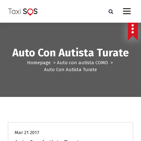
V
a
i
a
l
c
o
Auto Con Autista Turate
n
t
Homepage
>
Auto con autista COMO
>
e
Auto Con Autista Turate
n
u
t
o
Auto con autista COMO
Mar 21 2017