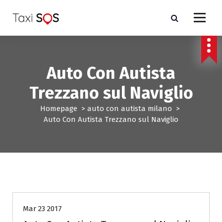
V
a
i
a
l
c
Auto Con Autista
o
n
Trezzano sul Naviglio
t
e
Homepage
>
auto con autista milano
>
n
Auto Con Autista Trezzano sul Naviglio
u
t
o
auto con autista milano
Mar 23 2017