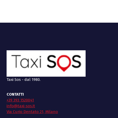
Taxi Sos - dal 1980.
CONTATTI
+39 393 1520041
info@taxi-sos.it
Via Curio Dentato 21, Milano