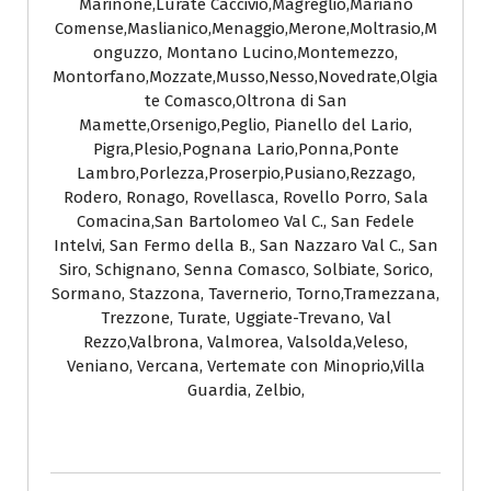
Marinone,Lurate Caccivio,Magreglio,Mariano
Comense,Maslianico,Menaggio,Merone,Moltrasio,M
onguzzo, Montano Lucino,Montemezzo,
Montorfano,Mozzate,Musso,Nesso,Novedrate,Olgia
te Comasco,Oltrona di San
Mamette,Orsenigo,Peglio, Pianello del Lario,
Pigra,Plesio,Pognana Lario,Ponna,Ponte
Lambro,Porlezza,Proserpio,Pusiano,Rezzago,
Rodero, Ronago, Rovellasca, Rovello Porro, Sala
Comacina,San Bartolomeo Val C., San Fedele
Intelvi, San Fermo della B., San Nazzaro Val C., San
Siro, Schignano, Senna Comasco, Solbiate, Sorico,
Sormano, Stazzona, Tavernerio, Torno,Tramezzana,
Trezzone, Turate, Uggiate-Trevano, Val
Rezzo,Valbrona, Valmorea, Valsolda,Veleso,
Veniano, Vercana, Vertemate con Minoprio,Villa
Guardia, Zelbio,