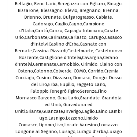
Bellagio, Bene Lario,Beregazzo con Figliaro, Binago,
Bizzarone, Blessagno, Blevio, Bregnano, Brenna,
Brienno, Brunate, Bulgarograsso, Cabiate,
Cadorago, Caglio,Cagno,Campione
d'Italia,Cantù,Canzo, Capiago Intimiano,Carate
Urio,Carbonate,Carimate,Carlazzo, Carugo,Casasco
d'Intelvi,Caslino d'Erba,Casnate con
Bernate,Cassina Rizzardi,Castelmarte, Castelnuovo
Bozzente,Castiglione d'Intelvi,Cavargna,Cerano
d'Intelvi,Cermenate,Cernobbio, Cirimido, Claino con
Osteno,Colonno,Colverde, COMO, Corrido,Cremia,
Cucciago, Cusino, Dizzasco, Domaso, Dongo, Dosso
del Liro,Erba, Eupilio, Faggeto Lario,
Faloppio,Fenegrò,FiginoSerenza,Fino
Mornasco,Garzeno, Gera Lario,Grandate, Grandola
ed Uniti, Gravedona ed
Uniti,Griante,Guanzate,Inverigo,Laglio,Laino,Lambr
ugo,Lasnigo,Lezzeno,Limido
Comasco,Lipomo,Livo,Locate Varesino,Lomazzo,
Longone al Segrino, Luisago,Lurago d'Erba,Lurago