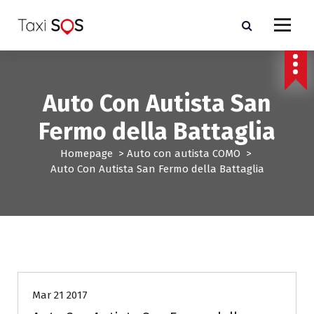
V
a
i
a
l
c
Auto Con Autista San
o
n
Fermo della Battaglia
t
e
Homepage
>
Auto con autista COMO
>
n
Auto Con Autista San Fermo della Battaglia
u
t
o
Auto con autista COMO
Mar 21 2017