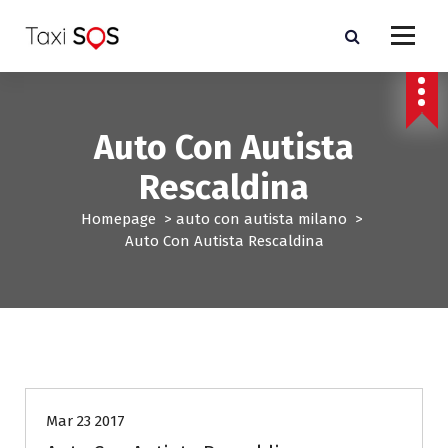
V
a
i
a
l
c
Auto Con Autista
o
n
Rescaldina
t
e
Homepage
>
auto con autista milano
>
n
Auto Con Autista Rescaldina
u
t
o
auto con autista milano
Mar 23 2017