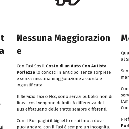
st
Nessuna Maggiorazion
M
ta
E
Quan
al S
Con Taxi Sos il
Costo di un Auto Con Autista
Sent
Porlezza
lo conosci in anticipo, senza sorprese
mar
e senza nessuna maggiorazione assurda e
ingiustificata.
Con
ser
Il Servizio Taxi o Ncc, sono servizi pubblici non di
e
(Am
linea, così vengono definiti. A differenza del
a
Con
Bus effettuano delle tratte sempre differenti.
n
Pref
Con il Bus paghi il biglietto e sai fino a dove
Por
puoi andare, con il Taxi è sempre un incognita.
ui