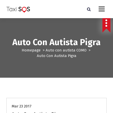
V
a
i
a
l
c
o
Auto Con Autista Pigra
n
t
Homepage
>
Auto con autista COMO
>
e
Auto Con Autista Pigra
n
u
t
o
Auto con autista COMO
Mar 23 2017