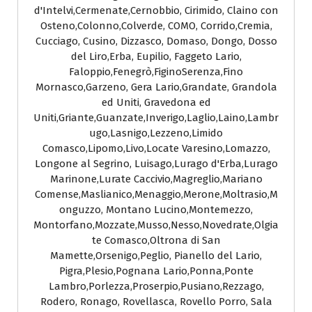
d'Intelvi,Cermenate,Cernobbio, Cirimido, Claino con
Osteno,Colonno,Colverde, COMO, Corrido,Cremia,
Cucciago, Cusino, Dizzasco, Domaso, Dongo, Dosso
del Liro,Erba, Eupilio, Faggeto Lario,
Faloppio,Fenegrò,FiginoSerenza,Fino
Mornasco,Garzeno, Gera Lario,Grandate, Grandola
ed Uniti, Gravedona ed
Uniti,Griante,Guanzate,Inverigo,Laglio,Laino,Lambr
ugo,Lasnigo,Lezzeno,Limido
Comasco,Lipomo,Livo,Locate Varesino,Lomazzo,
Longone al Segrino, Luisago,Lurago d'Erba,Lurago
Marinone,Lurate Caccivio,Magreglio,Mariano
Comense,Maslianico,Menaggio,Merone,Moltrasio,M
onguzzo, Montano Lucino,Montemezzo,
Montorfano,Mozzate,Musso,Nesso,Novedrate,Olgia
te Comasco,Oltrona di San
Mamette,Orsenigo,Peglio, Pianello del Lario,
Pigra,Plesio,Pognana Lario,Ponna,Ponte
Lambro,Porlezza,Proserpio,Pusiano,Rezzago,
Rodero, Ronago, Rovellasca, Rovello Porro, Sala