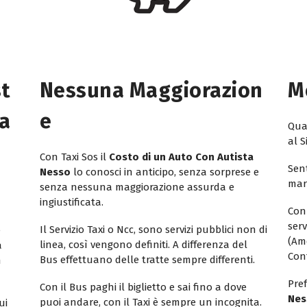
st
Nessuna Maggiorazion
M
ta
E
Quan
al S
Con Taxi Sos il
Costo di un Auto Con Autista
Sent
Nesso
lo conosci in anticipo, senza sorprese e
mar
senza nessuna maggiorazione assurda e
ingiustificata.
Con
ser
Il Servizio Taxi o Ncc, sono servizi pubblici non di
e
(Am
linea, così vengono definiti. A differenza del
a
Con
Bus effettuano delle tratte sempre differenti.
n
Pref
Con il Bus paghi il biglietto e sai fino a dove
Nes
puoi andare, con il Taxi è sempre un incognita.
ui