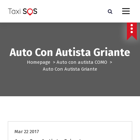
V
a
i
a
l
c
o
Auto Con Autista Griante
n
t
Homepage
>
Auto con autista COMO
>
e
Auto Con Autista Griante
n
u
t
o
Auto con autista COMO
Mar 22 2017