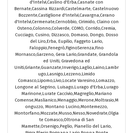
d'Intelvi,Caslino d'Erba,Casnate con
Bernate,Cassina Rizzardi,Castelmarte, Castelnuovo
Bozzente,Castiglione d'Intelvi,Cavargna,Cerano
d'Intelvi,Cermenate,Cernobbio, Cirimido, Claino con
Osteno,Colonno,Colverde, COMO, Corrido,Cremia,
Cucciago, Cusino, Dizzasco, Domaso, Dongo, Dosso
del Liro,Erba, Eupilio, Faggeto Lario,
Faloppio,Fenegrò,FiginoSerenza,Fino
Mornasco,Garzeno, Gera Lario,Grandate, Grandola
ed Uniti, Gravedona ed
Uniti,Griante,Guanzate,Inverigo,Laglio,Laino,Lambr
ugo,Lasnigo,Lezzeno,Limido
Comasco,Lipomo,Livo,Locate Varesino,Lomazzo,
Longone al Segrino, Luisago,Lurago d'Erba,Lurago
Marinone,Lurate Caccivio,Magreglio,Mariano
Comense,Maslianico,Menaggio,Merone,Moltrasio,M
onguzzo, Montano Lucino,Montemezzo,
Montorfano,Mozzate,Musso,Nesso,Novedrate,Olgia
te Comasco,Oltrona di San
Mamette,Orsenigo,Peglio, Pianello del Lario,
Pigra,Plesio,Pognana Lario,Ponna,Ponte