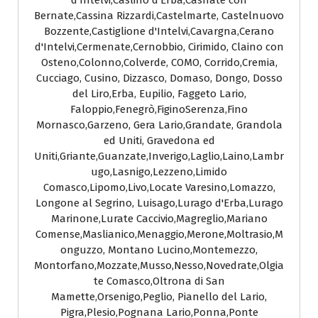
d'Intelvi,Caslino d'Erba,Casnate con
Bernate,Cassina Rizzardi,Castelmarte, Castelnuovo
Bozzente,Castiglione d'Intelvi,Cavargna,Cerano
d'Intelvi,Cermenate,Cernobbio, Cirimido, Claino con
Osteno,Colonno,Colverde, COMO, Corrido,Cremia,
Cucciago, Cusino, Dizzasco, Domaso, Dongo, Dosso
del Liro,Erba, Eupilio, Faggeto Lario,
Faloppio,Fenegrò,FiginoSerenza,Fino
Mornasco,Garzeno, Gera Lario,Grandate, Grandola
ed Uniti, Gravedona ed
Uniti,Griante,Guanzate,Inverigo,Laglio,Laino,Lambr
ugo,Lasnigo,Lezzeno,Limido
Comasco,Lipomo,Livo,Locate Varesino,Lomazzo,
Longone al Segrino, Luisago,Lurago d'Erba,Lurago
Marinone,Lurate Caccivio,Magreglio,Mariano
Comense,Maslianico,Menaggio,Merone,Moltrasio,M
onguzzo, Montano Lucino,Montemezzo,
Montorfano,Mozzate,Musso,Nesso,Novedrate,Olgia
te Comasco,Oltrona di San
Mamette,Orsenigo,Peglio, Pianello del Lario,
Pigra,Plesio,Pognana Lario,Ponna,Ponte