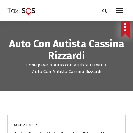
V
a
i
a
l
c
Auto Con Autista Cassina
o
n
Rizzardi
t
e
Homepage
>
Auto con autista COMO
>
n
Auto Con Autista Cassina Rizzardi
u
t
o
Auto con autista COMO
Mar 21 2017