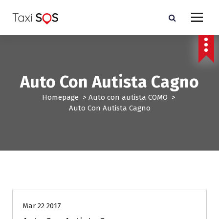
V
a
i
a
l
c
o
Auto Con Autista Cagno
n
t
Homepage
>
Auto con autista COMO
>
e
Auto Con Autista Cagno
n
u
t
o
Auto con autista COMO
Mar 22 2017