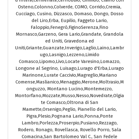
d'Intelvi,Cermenate,Cernobbio, Cirimido, Claino con
Osteno,Colonno,Colverde, COMO, Corrido,Cremia,
Cucciago, Cusino, Dizzasco, Domaso, Dongo, Dosso
del Liro,Erba, Eupilio, Faggeto Lario,
Faloppio,Fenegrò,FiginoSerenza,Fino
Mornasco,Garzeno, Gera Lario,Grandate, Grandola
ed Uniti, Gravedona ed
Uniti,Griante,Guanzate,Inverigo,Laglio,Laino,Lambr
ugo,Lasnigo,Lezzeno,Limido
Comasco,Lipomo,Livo,Locate Varesino,Lomazzo,
Longone al Segrino, Luisago,Lurago d'Erba,Lurago
Marinone,Lurate Caccivio,Magreglio,Mariano
Comense,Maslianico,Menaggio,Merone,Moltrasio,M
onguzzo, Montano Lucino,Montemezzo,
Montorfano,Mozzate,Musso,Nesso,Novedrate,Olgia
te Comasco,Oltrona di San
Mamette,Orsenigo,Peglio, Pianello del Lario,
Pigra,Plesio,Pognana Lario,Ponna,Ponte
Lambro,Porlezza,Proserpio,Pusiano,Rezzago,
Rodero, Ronago, Rovellasca, Rovello Porro, Sala
Comacina,San Bartolomeo Val C., San Fedele