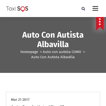
V
a
i
a
l
c
Auto Con Autista
o
n
Albavilla
t
e
Homepage
>
Auto con autista COMO
>
n
Auto Con Autista Albavilla
u
t
o
Auto con autista COMO
Mar 21 2017