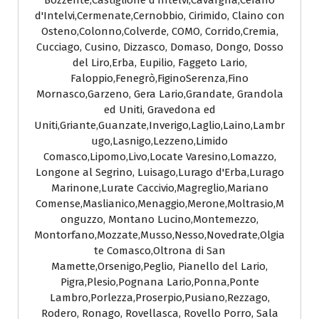
Bozzente,Castiglione d'Intelvi,Cavargna,Cerano
d'Intelvi,Cermenate,Cernobbio, Cirimido, Claino con
Osteno,Colonno,Colverde, COMO, Corrido,Cremia,
Cucciago, Cusino, Dizzasco, Domaso, Dongo, Dosso
del Liro,Erba, Eupilio, Faggeto Lario,
Faloppio,Fenegrò,FiginoSerenza,Fino
Mornasco,Garzeno, Gera Lario,Grandate, Grandola
ed Uniti, Gravedona ed
Uniti,Griante,Guanzate,Inverigo,Laglio,Laino,Lambr
ugo,Lasnigo,Lezzeno,Limido
Comasco,Lipomo,Livo,Locate Varesino,Lomazzo,
Longone al Segrino, Luisago,Lurago d'Erba,Lurago
Marinone,Lurate Caccivio,Magreglio,Mariano
Comense,Maslianico,Menaggio,Merone,Moltrasio,M
onguzzo, Montano Lucino,Montemezzo,
Montorfano,Mozzate,Musso,Nesso,Novedrate,Olgia
te Comasco,Oltrona di San
Mamette,Orsenigo,Peglio, Pianello del Lario,
Pigra,Plesio,Pognana Lario,Ponna,Ponte
Lambro,Porlezza,Proserpio,Pusiano,Rezzago,
Rodero, Ronago, Rovellasca, Rovello Porro, Sala