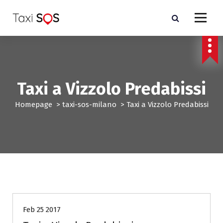
V
a
i
a
l
c
o
n
Taxi a Vizzolo Predabissi
t
e
Homepage
>
taxi-sos-milano
>
Taxi a Vizzolo Predabissi
n
u
t
o
taxi-sos-milano
Feb 25 2017