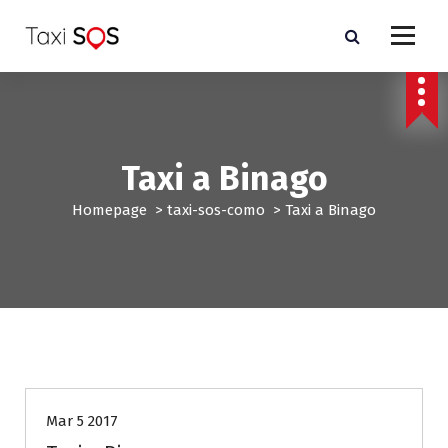
V
a
i
a
l
c
o
n
Taxi a Binago
t
e
Homepage
>
taxi-sos-como
>
Taxi a Binago
n
u
t
o
taxi-sos-como
Mar 5 2017