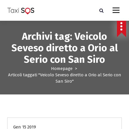
V
a
i
a
l
Archivi tag: Veicolo
c
o
Seveso diretto a Orio al
n
t
Serio con San Siro
e
n
Homepage
>
u
Articoli taggati "Veicolo Seveso diretto a Orio al Serio con
t
San Siro"
o
- Costo taxi Milano e Monza Brianza-
Gen 15 2019